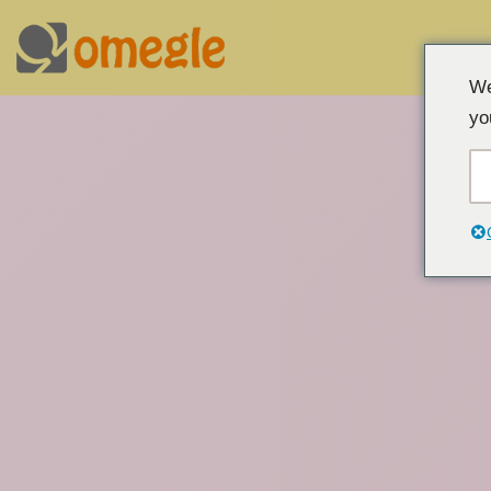
Prejsť
We
na
yo
obsah