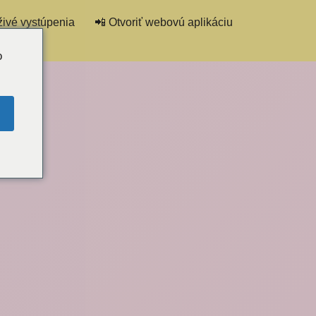
živé vystúpenia
📲 Otvoriť webovú aplikáciu
 chatu
o