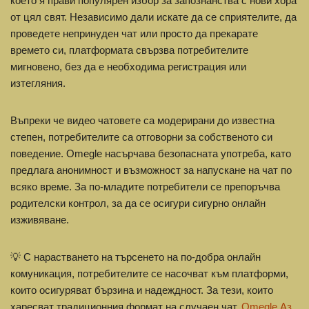
което я прави популярен избор за запознанства с нови хора
от цял свят. Независимо дали искате да се сприятелите, да
проведете непринуден чат или просто да прекарате
времето си, платформата свързва потребителите
мигновено, без да е необходима регистрация или
изтегляния.
Въпреки че видео чатовете са модерирани до известна
степен, потребителите са отговорни за собственото си
поведение. Omegle насърчава безопасната употреба, като
предлага анонимност и възможност за напускане на чат по
всяко време. За по-младите потребители се препоръчва
родителски контрол, за да се осигури сигурно онлайн
изживяване.
💡 С нарастването на търсенето на по-добра онлайн
комуникация, потребителите се насочват към платформи,
които осигуряват бързина и надеждност. За тези, които
харесват традиционния формат на случаен чат,
Omegle Аз