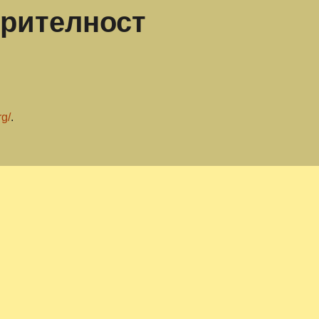
ерителност
rg/
.
йта, ние събираме данните, посочени във формуляра за коме
гнем за откриването на спам.
дрес (наричан още хеш), може да бъде предоставен на услуг
лугата Gravatar е достъпна тук: https://automattic.com/priv
стта в контекста на коментара ви.