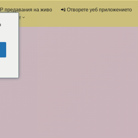
IP предавания на живо
📲 Отворете уеб приложението
ък за чат
o