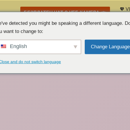
💖 V
БЕЗПЛАТЕН ЧАТ С УЕБ КАМЕРА 👉
Спис
've detected you might be speaking a different language. D
u want to change to:
English
Change Language
Close and do not switch language