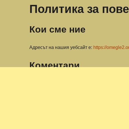
Политика за пов
Кои сме ние
Адресът на нашия уебсайт е:
https://omegle2.o
Коментари
Когато посетителите оставят коментари на са
потребителския агент на браузъра, за да помо
Анонимизиран низ, създаден от вашия имейл а
използвате. Политиката за поверителност на ус
профилната ви снимка е видима за обществено