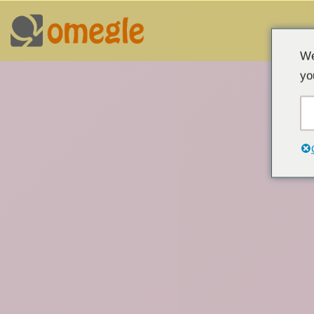
Преминаване
We
към
yo
съдържанието