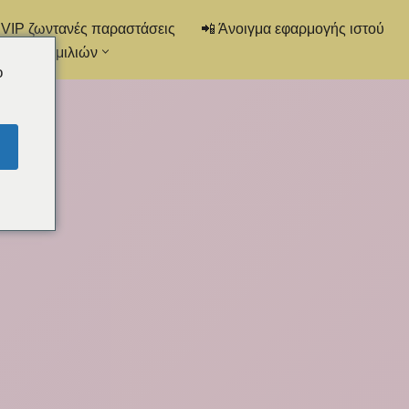
 VIP ζωντανές παραστάσεις
📲 Άνοιγμα εφαρμογής ιστού
στα συνομιλιών
o