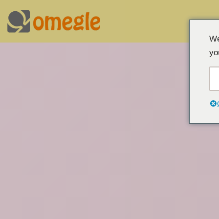
Μετάβαση
We
στο
yo
περιεχόμενο