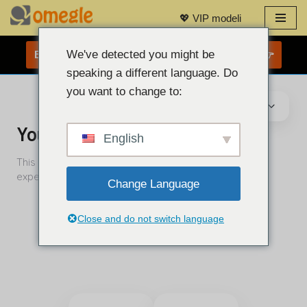
💖 VIP modeli
Preskoči
na
We've detected you might be
BREZPLAČEN KLEPET S SPLETNO KAMERO 👉
vsebino
speaking a different language. Do
you want to change to:
English
Change Language
Close and do not switch language