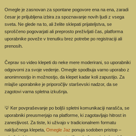
Omegle je zasnovan za spontane pogovore ena na ena, zaradi
česar je priljubljena izbira za spoznavanje novih ljudi z vsega
sveta. Ne glede na to, ali želite sklepati prijateljstva, se
sproščeno pogovarjati ali preprosto preživljati čas, platforma
uporabnike poveže v trenutku brez potrebe po registraciji ali
prenosih.
Čeprav so video klepeti do neke mere moderirani, so uporabniki
odgovorni za svoje vedenje. Omegle spodbuja varno uporabo z
anonimnostjo in možnostjo, da klepet kadar koli zapustijo. Za
mlajše uporabnike je priporočljiv starševski nadzor, da se
zagotovi varna spletna izkušnja.
💡 Ker povpraševanje po boljši spletni komunikaciji narašča, se
uporabniki preusmerjajo na platforme, ki zagotavljajo hitrost in
zanesljivost. Za tiste, ki uživajo v tradicionalnem formatu
naključnega klepeta,
Omegle Jaz
ponuja sodoben pristop –