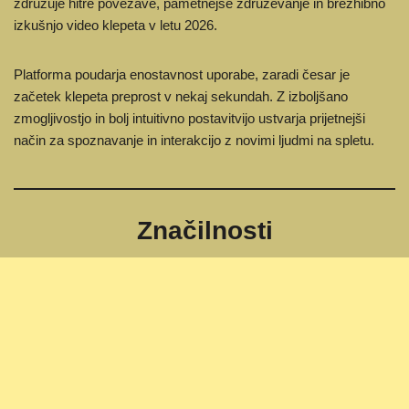
združuje hitre povezave, pametnejše združevanje in brezhibno
izkušnjo video klepeta v letu 2026.
Platforma poudarja enostavnost uporabe, zaradi česar je
začetek klepeta preprost v nekaj sekundah. Z izboljšano
zmogljivostjo in bolj intuitivno postavitvijo ustvarja prijetnejši
način za spoznavanje in interakcijo z novimi ljudmi na spletu.
Značilnosti