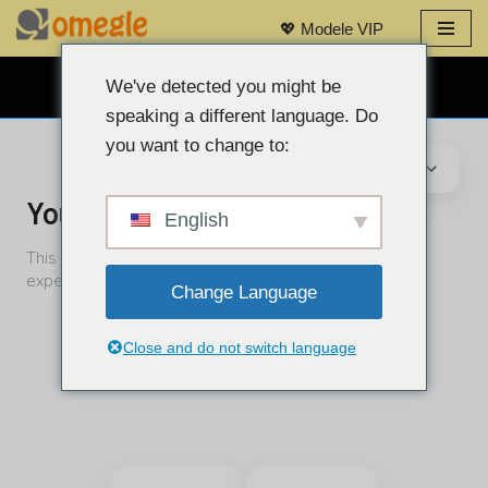
💖 Modele VIP
Treci
la
We've detected you might be
CHAT GRATUIT CU WEBCAM 👉
conținut
speaking a different language. Do
you want to change to:
English
Change Language
Close and do not switch language