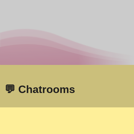
💬 Chatrooms
Omegle
- Online videochat met vreemden!