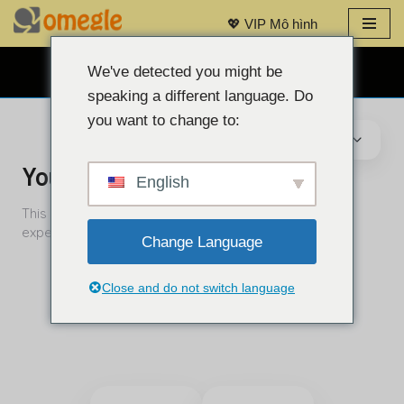
💖 VIP Mô hình
Bỏ
qua
We've detected you might be
TRÒ CHUYỆN QUA WEBCAM MIỄN PHÍ 👉
nội
speaking a different language. Do
dung
you want to change to:
English
Change Language
Close and do not switch language