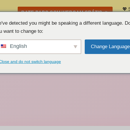
💖 
BATE-PAPO COM WEBCAM GRÁTIS 👉
Lis
've detected you might be speaking a different language. D
u want to change to:
English
Change Language
Close and do not switch language