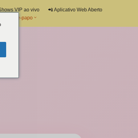
Shows VIP ao vivo
📲 Aplicativo Web Aberto
ta de bate-papo
o